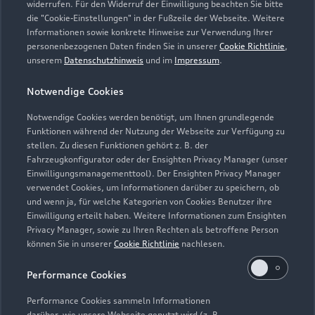
widerrufen. Für den Widerruf der Einwilligung beachten Sie bitte
Service
die "Cookie-Einstellungen" in der Fußzeile der Webseite. Weitere
Geschlossen
,
öffnet am
Montag 07:00
Informationen sowie konkrete Hinweise zur Verwendung Ihrer
personenbezogenen Daten finden Sie in unserer
Cookie Richtlinie
,
unserem
Datenschutzhinweis
und im
Impressum
.
Teile- & Zubehörverkauf
Geschlossen
,
öffnet am
Montag 07:30
Notwendige Cookies
Notwendige Cookies werden benötigt, um Ihnen grundlegende
Funktionen während der Nutzung der Webseite zur Verfügung zu
stellen. Zu diesen Funktionen gehört z. B. der
Fahrzeugkonfigurator oder der Ensighten Privacy Manager (unser
Einwilligungsmanagementtool). Der Ensighten Privacy Manager
Zurück nach oben
verwendet Cookies, um Informationen darüber zu speichern, ob
und wenn ja, für welche Kategorien von Cookies Benutzer ihre
Einwilligung erteilt haben. Weitere Informationen zum Ensighten
Modelle
Privacy Manager, sowie zu Ihren Rechten als betroffene Person
können Sie in unserer
Cookie Richtlinie
nachlesen.
Kaufen & leasen
Alle Modelle
Performance Cookies
Modelle vergleichen
Service & Zubehör
Performance Cookies sammeln Informationen
Neuwagensuche
darüber, wie unsere Webseite genutzt wird (z. B.