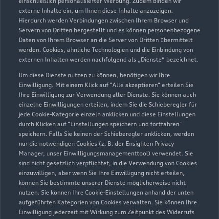
einschließlich personalisierter Werbung. Zudem binden wir
externe Inhalte ein, um Ihnen diese Inhalte anzuzeigen.
Hierdurch werden Verbindungen zwischen Ihrem Browser und
Waldseer Straße 151-157
Servern von Dritten hergestellt und es können personenbezogene
88400 Biberach
Daten von Ihrem Browser an die Server von Dritten übermittelt
werden. Cookies, ähnliche Technologien und die Einbindung von
07351 34800
externen Inhalten werden nachfolgend als „Dienste“ bezeichnet.
Um diese Dienste nutzen zu können, benötigen wir Ihre
audi@autohaus-moll.com
Einwilligung. Mit einem Klick auf "Alle akzeptieren" erteilen Sie
Ihre Einwilligung zur Verwendung aller Dienste. Sie können auch
einzelne Einwilligungen erteilen, indem Sie die Schieberegler für
Kontaktdaten herunterladen
jede Cookie-Kategorie einzeln anklicken und diese Einstellungen
durch Klicken auf "Einstellungen speichern und fortfahren"
speichern. Falls Sie keinen der Schieberegler anklicken, werden
nur die notwendigen Cookies (z. B. der Ensighten Privacy
Öffnungszeiten
Manager, unser Einwilligungsmanagementtool) verwendet. Sie
sind nicht gesetzlich verpflichtet, in die Verwendung von Cookies
einzuwilligen, aber wenn Sie Ihre Einwilligung nicht erteilen,
können Sie bestimmte unserer Dienste möglicherweise nicht
Verkauf
nutzen. Sie können Ihre Cookie-Einstellungen anhand der unten
Geschlossen
,
öffnet am
Montag 09:00
aufgeführten Kategorien von Cookies verwalten. Sie können Ihre
Einwilligung jederzeit mit Wirkung zum Zeitpunkt des Widerrufs