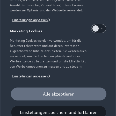
Elektromodelle
Anzahl der Besuche, Verweildauer). Diese Cookies
Gebrauchtwagensuche
Support
werden zur Optimierung der Webseite verwendet.
Saisonale Angebote
Plug-in-Hybride
Gebrauchtwagen
Einstellungen anpassen
Audi Services
Über Audi
Kundenservice
Finanzierung
Marketing Cookies
Garantie
Händlersuche
Aktionen & Angebote
Unternehmen
Marketing Cookies werden verwendet, um für die
Audi digital services
Benutzer relevantere und auf deren Interessen
Audi Code
Geschäftskunden
Karriere
zugeschnittene Inhalte anzubieten. Sie werden auch
myAudi
verwendet, um die Erscheinungshäufigkeit einer
Häufige Fragen (FAQ)
Investor Relations
Werbeanzeige zu begrenzen und um die Effektivität
© 2026 AUDI AG. Alle Rechte vorbehalten
von Werbekampagnen zu messen und zu steuern.
Audi Online Beratung
Presse & Media Center
Impressum
Rechtliches
Hinweisgebersystem
Einstellungen anpassen
Online-Terminvereinbarung
Datenschutz
Datenschutzinformation
Cookie-Einstellungen
Servicekontakt
Cookie-Richtlinie
Barrierefreiheit
Audi erleben
Alle akzeptieren
Digital Services Act
EU Data Act
Bordbuch & Bedienungsanleitungen
Newsletter
Verträge kündigen
Einstellungen speichern und fortfahren