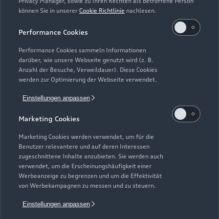
Privacy Manager, sowie zu Ihren Rechten als betroffene Person
Verträge kündigen
können Sie in unserer
Cookie Richtlinie
nachlesen.
1
Wir geben für jedes Audi Neufahrzeug eine umfangreiche Audi
Performance Cookies
Mobilitätsgarantie, die ab Auslieferung bis zur ersten fälligen
Inspektion oder erstem Ölwechsel-Service gilt. Sofern Sie Ihr
Performance Cookies sammeln Informationen
Neufahrzeug direkt von der AUDI AG erwerben, gibt die AUDI
darüber, wie unsere Webseite genutzt wird (z. B.
AG, Auto-Union-Straße 1, 85057 Ingolstadt, ab Auslieferung
Anzahl der Besuche, Verweildauer). Diese Cookies
werden zur Optimierung der Webseite verwendet.
bis zur ersten fälligen Inspektion oder erstem fälligen
Ölwechsel-Service die Audi Mobilitätsgarantie. Wir erneuern
Einstellungen anpassen
bzw. verlängern die Audi Mobilitätsgarantie jeweils bis zur
nächsten Inspektion oder Ölwechsel-Service, wenn Sie die
Marketing Cookies
fällige Inspektion oder Ölwechsel-Service (je nachdem,
Marketing Cookies werden verwendet, um für die
welches Ereignis zuerst eintritt) bei ihrem Audi Partner
Benutzer relevantere und auf deren Interessen
durchführen lassen. Mit den Service-Kosten sind die Kosten für
zugeschnittene Inhalte anzubieten. Sie werden auch
das Leistungspaket der Audi Mobilitätsgarantie abgegolten.
verwendet, um die Erscheinungshäufigkeit einer
Wenn die Mobilitätsgarantie aufgrund einer nicht bei einem
Werbeanzeige zu begrenzen und um die Effektivität
von Werbekampagnen zu messen und zu steuern.
Audi Servicepartner durchgeführten Inspektion oder
Ölwechsel-Service erloschen ist, kann diese neu erworben
Einstellungen anpassen
werden, wenn eine Inspektion inklusive eines Ölwechsel-