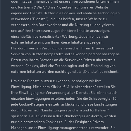
oder in Zusammenarbeit mit unseren verbundenen Unternehmen
und Partnern ("Wir", "Unser"), nutzen auf unserer Website
eigene und Dienste Dritter, die Cookies und ähnliche Technologien
verwenden ("Dienste"), die uns helfen, unsere Website zu
verbessern, den Datenverkehr und die Nutzung zu analysieren
und auf Ihre Interessen zugeschnittene Inhalte anzuzeigen,
einschließlich personalisierter Werbung. Zudem binden wir
externe Inhalte ein, um Ihnen diese Inhalte anzuzeigen.
Hierdurch werden Verbindungen zwischen Ihrem Browser und
Servern von Dritten hergestellt und es können personenbezogene
Daten von Ihrem Browser an die Server von Dritten übermittelt
Zur Inspektion
werden. Cookies, ähnliche Technologien und die Einbindung von
externen Inhalten werden nachfolgend als „Dienste“ bezeichnet.
Um diese Dienste nutzen zu können, benötigen wir Ihre
Zurück nach oben
Einwilligung. Mit einem Klick auf "Alle akzeptieren" erteilen Sie
Ihre Einwilligung zur Verwendung aller Dienste. Sie können auch
einzelne Einwilligungen erteilen, indem Sie die Schieberegler für
Modelle
jede Cookie-Kategorie einzeln anklicken und diese Einstellungen
durch Klicken auf "Einstellungen speichern und fortfahren"
speichern. Falls Sie keinen der Schieberegler anklicken, werden
Kaufen & leasen
Alle Modelle
nur die notwendigen Cookies (z. B. der Ensighten Privacy
Manager, unser Einwilligungsmanagementtool) verwendet. Sie