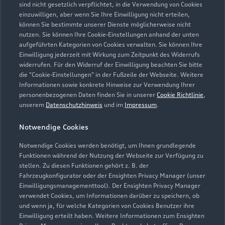
Modelle vergleichen
sind nicht gesetzlich verpflichtet, in die Verwendung von Cookies
Service & Zubehör
Neuwagensuche
einzuwilligen, aber wenn Sie Ihre Einwilligung nicht erteilen,
Elektromodelle
können Sie bestimmte unserer Dienste möglicherweise nicht
Gebrauchtwagensuche
Support
nutzen. Sie können Ihre Cookie-Einstellungen anhand der unten
Saisonale Angebote
Plug-in-Hybride
aufgeführten Kategorien von Cookies verwalten. Sie können Ihre
Gebrauchtwagen
Einwilligung jederzeit mit Wirkung zum Zeitpunkt des Widerrufs
Audi Services
Über Audi
widerrufen. Für den Widerruf der Einwilligung beachten Sie bitte
Kundenservice
Finanzierung
die "Cookie-Einstellungen" in der Fußzeile der Webseite. Weitere
Garantie
Informationen sowie konkrete Hinweise zur Verwendung Ihrer
Händlersuche
Aktionen & Angebote
personenbezogenen Daten finden Sie in unserer
Cookie Richtlinie
,
Unternehmen
Audi digital services
unserem
Datenschutzhinweis
und im
Impressum
.
Audi Code
Geschäftskunden
Karriere
myAudi
Notwendige Cookies
Häufige Fragen (FAQ)
Investor Relations
© 2026 AUDI AG. Alle Rechte vorbehalten
Notwendige Cookies werden benötigt, um Ihnen grundlegende
Audi Online Beratung
Funktionen während der Nutzung der Webseite zur Verfügung zu
Presse & Media Center
Impressum
Rechtliches
Hinweisgebersystem
stellen. Zu diesen Funktionen gehört z. B. der
Online-Terminvereinbarung
Fahrzeugkonfigurator oder der Ensighten Privacy Manager (unser
Datenschutz
Datenschutzinformation
Cookie-Einstellungen
Einwilligungsmanagementtool). Der Ensighten Privacy Manager
Servicekontakt
Cookie-Richtlinie
Barrierefreiheit
verwendet Cookies, um Informationen darüber zu speichern, ob
Audi erleben
Digital Services Act
EU Data Act
und wenn ja, für welche Kategorien von Cookies Benutzer ihre
Bordbuch & Bedienungsanleitungen
Einwilligung erteilt haben. Weitere Informationen zum Ensighten
Newsletter